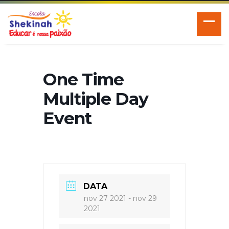
One Time
Multiple Day
Event
DATA
nov 27 2021
- nov 29
2021